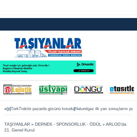
|
|
TürkTraktör pazarda gücünü korudu
Naturelgaz ilk yarı sonuçlarını paylaştı
MA
TAŞIYANLAR
»
DERNEK - SPONSORLUK - ÖDÜL
»
ARLOD’da
21. Genel Kurul