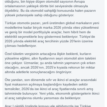
olduğunu, bin kişiye düşen otomobil sayısının Avrupa
ortalamasının yaklaşık dörtte biri seviyesinde olmasıyla
ölçebiliriz. Bu da otomobil sahipliği konusunda halen pazarın
yüksek potansiyele sahip olduğunu gösteriyor.
Türkiye otomotiv pazarı, yerli üretimden global markaların yeni
modellerine kadar birçok marka 2026 yılında vites yükseltmesi
ve geniş bir model portföyüyle araçlar, hem hibrit hem de
elektrikli seçeneklerle boy göstermesi bekleniyor. Türkiye’de
2026 yılında elektrikli araç tercihinin yüzde 20’lerin üzerine
çıkması hedefleniyor.
Özel tüketim vergisinin artacağına ilişkin beklenti, kurların
yükselme eğilimi, altın fiyatlarının seyri otomobil alım talebini
öne çekiyor. Uzmanlar, şu anda tahmin yapmanın çok erken
olacağını, ancak 2026’nın, 2025’e kıyasla rekorun bir miktar
altında adetlerle sonuçlanacağını öngörüyor.
Öte yandan, son dönemde sıfır ve ikinci el araçlar arasındaki
fiyat makasının açılmaya başlandığını kaydeden sektör
temsilciler, 2026’da ise ikinci el araç fiyatlarında sınırlı artış
tahmininde bulunuyor. Yeni yılda, ekonomik göstergelerin ikinci
el araç satışlarına olumlu yansıması da bekleniyor.
Araç Lojistiği özelinde konuyu ele aldığımızda ise Türkiye