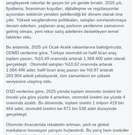
sergileyerek rekorlar ile geçen bir yılı geride bıraktı. 2025 yılı,
fiyatlama, finansman koşulları, dijitalleşme ve regülasyonlar
açısından sektörün yeniden şekillendiği bir dönem olarak öne
çıktı. Yüksek vergilendirme politikaları, satışları sınırlandırmaya
devam ederken, yaşlanan araç parkının yenilenme zamanının
gelmiş olması, yeni rekor satış adetlerini destekleyen temel
faktörler oldu.
Bu anlamda, 2025 yılı Ocak-Aralık rakamlarına baktığımızda;
ODMD verilerine göre, Türkiye otomobil ve hafif ticari araç
toplam pazarı, %10,49 oranında artarak 1.368.400 adet olarak
gerçekleşti. Otomobil satışları %10,62 oranında artarak
1.084.496 adet, hafif ticari araç pazarı ise %9,97 artarak
283.904 adedi yakalayarak, tüm zamanların en yüksek
seviyesine ulaşmış oldu.
OSD verilerine göre, 2025 yılında toplam otomotiv üretimi bir
önceki yıla göre yüzde 4 artarken, otomobil üretimi ise yüzde 4
oranında azaldı. Bu dönemde, toplam üretim 1 milyon 419 bin
464 adet, otomobil üretimi ise 872 bin 538 adet düzeyinde
gerçekleşti.
Otomotiv ihracatında rekabetin artması, yerli ve global
markaların inovasyon yarışını hızlandırdı. Bu yarış hem üreticiler