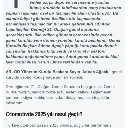
yedek parça depo ve servislerine yapılan
bitmiş ürünlerin fabrikalardan satış noktalarına
yapılan taşımalar özel bir taşımacılık alanı oluşturuyor. Bu
alanda faliyet gösteren özellikle oto taşımasında
uzmanlaşan taşımacıları bir araya getiren ARLOD Araç
Lojistikçileri Derneği 21. Olağan genel kurulunu
gerçekleştirdi. İlan edilen gündem çercevesinde geçen
genel kurulda yeni dönem yönetim kurulu belirlendi. Genel
Kurulda Başkan Adnan Agaçlı yaptığı konuşmada dernek
çalışmaları hakkında bilgi verdi ve Otomitvi sektörü
hakkında değerlendirme yaptı. Arlod genel kurulunda Mali
İşler Sorumlusu Harun Elmas tarafından yapıldı.
ARLOD
Yönetim Kurulu Başkanı Sayın Adnan Ağaçlı,
genel
kurulda yaptığı konuşmada şunları söyledi:
Derneğimizin 21. Olağan Genel Kuruluna hoş geldiniz.Genel
Kurulumuzun, sektörümüze arzu edilen katkıyı sağlamasını
temenni ediyor, katılımlarınızdan dolayı hepinize teşekkür
ediyorum.
Otomotivde 2025 yılı nasıl geçti?
Türkiye otomotiv pazarı 2025 yılında, güçlü bir performans