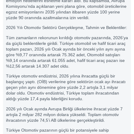
emisyon hedeflerini esnetme kararı aldı. Bu kapsamda, Avrupa
Komisyonu’nda açıklanan yeni plana göre, otomobil üreticilerine
egzoz emisyonlarını 2035 yılından itibaren yüzde 100 yerine
yüzde 90 oranında azaltmalarına izin verildi.
2026 Yılı Otomotiv Sektörü Gerçekleşme, Tahmin ve Beklentiler:
Tüm zamanların rekorunun kırıldığı otomotiv pazarında, 2026’ya
da güçlü beklentilerle girildi. Türkiye otomobil ve hafif ticari araç
toplam pazarı, 2026 yılı Ocak ayında bir önceki yılın aynı ayına
göre %9,77 oranında artarak 75.362 adet, Otomobil satışları
%9,14 oranında artarak 61.055 adet, hafif ticari araç pazarı ise
%12,56 artarak 14.307 adet oldu.
Türkiye otomotiv endüstrisi, 2026 yılına ihracatta güçlü bir
başlangıç yaptı. (OİB) verilerine göre sektörün ocak ayı ihracatı
geçen yılın aynı dönemine göre yüzde 2,2 artışla 3,1 milyar
dolar oldu. Otomotiv endüstrisi, Türkiye toplam ihracatından
aldığı yüzde 17,4 payla liderliğini korudu.
2026 yılı Ocak ayında Avrupa Birliği ülkelerine ihracat yüzde 7
artışla 2 milyar 282 milyon dolara yükseldi. Toplam otomotiv
ihracatının yüzde 74,5’i AB ülkelerine gerçekleştirildi.
Türkiye Otomotiv pazarının güçlü bir potansiyele sahip