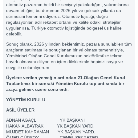
otomotiv pazarının belirli bir seviyeyi yakaladığını, yatırımlarına
devam ettiğini, bu durumun 2026 yılı ve gelecek yıllarda da
sürmesini temenni ediyoruz. Otomotiv lojistiği, doğru
regülasyonlar, adil rekabet ortamı ve kalite odaklı stratejiler
uygulanırsa, Türkiye otomotiv lojistiğinde bölgesel üs haline
gelebilir.
Sonuç olarak, 2026 yılından beklentimiz, pazara sunulabilen tüm
araçların satılması ile sonuçlanan bir yıl olması temennisiyle,
Yirmibirinci Olağan Genel Kurulumuzun sektörümüze tekrar
hayırlı olmasını diliyor, en içten dileklerimle hepinizi saygı ve
sevgi ile selamlıyorum.
Üyelere verilen yemeğin ardından 21.Olağan Genel Kurul
Toplantımız bir sonraki Yönetim Kurulu toplantısında bir
araya gelmek üzere sona erdi.
YÖNETİM KURULU
ASİL ÜYELER
ADNAN AĞAÇLI YK BAŞKANI
HAKAN ALBAYRAK YK BAŞKAN YARD.
MÜJDET KAHRAMAN YK.BAŞKAN YARD.
ÖMER GÜRSOY GENEL SEKRETER