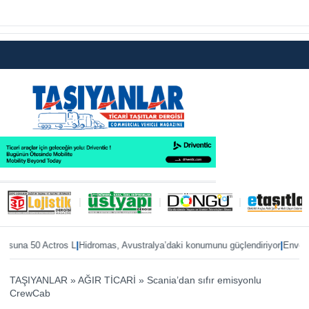
|
|
suna 50 Actros L
Hidromas, Avustralya’daki konumunu güçlendiriyor
Enver Geçg
TAŞIYANLAR
»
AĞIR TİCARİ
»
Scania’dan sıfır emisyonlu
CrewCab