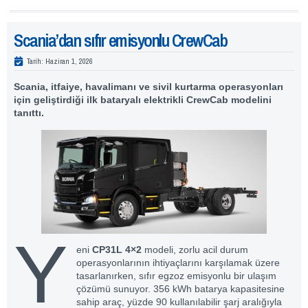
Scania’dan sıfır emisyonlu CrewCab
Tarih:
Haziran 1, 2026
Scania, itfaiye, havalimanı ve sivil kurtarma operasyonları
için geliştirdiği ilk bataryalı elektrikli CrewCab modelini
tanıttı.
Y
eni
CP31L 4×2
modeli, zorlu acil durum
operasyonlarının ihtiyaçlarını karşılamak üzere
tasarlanırken, sıfır egzoz emisyonlu bir ulaşım
çözümü sunuyor. 356 kWh batarya kapasitesine
sahip araç, yüzde 90 kullanılabilir şarj aralığıyla