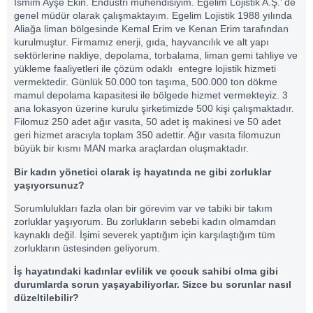
İsmim Ayşe Ekin. Endüstri mühendisiyim. Egelim Lojistik A.Ş.’ de
genel müdür olarak çalışmaktayım. Egelim Lojistik 1988 yılında
Aliağa liman bölgesinde Kemal Erim ve Kenan Erim tarafından
kurulmuştur. Firmamız enerji, gıda, hayvancılık ve alt yapı
sektörlerine nakliye, depolama, torbalama, liman gemi tahliye ve
yükleme faaliyetleri ile çözüm odaklı entegre lojistik hizmeti
vermektedir. Günlük 50.000 ton taşıma, 500.000 ton dökme
mamul depolama kapasitesi ile bölgede hizmet vermekteyiz. 3
ana lokasyon üzerine kurulu şirketimizde 500 kişi çalışmaktadır.
Filomuz 250 adet ağır vasıta, 50 adet iş makinesi ve 50 adet
geri hizmet aracıyla toplam 350 adettir. Ağır vasıta filomuzun
büyük bir kısmı MAN marka araçlardan oluşmaktadır.
Bir kadın yönetici olarak iş hayatında ne gibi zorluklar
yaşıyorsunuz?
Sorumlulukları fazla olan bir görevim var ve tabiki bir takım
zorluklar yaşıyorum. Bu zorlukların sebebi kadın olmamdan
kaynaklı değil. İşimi severek yaptığım için karşılaştığım tüm
zorlukların üstesinden geliyorum.
İş hayatındaki kadınlar evlilik ve çocuk sahibi olma gibi
durumlarda sorun yaşayabiliyorlar. Sizce bu sorunlar nasıl
düzeltilebilir?