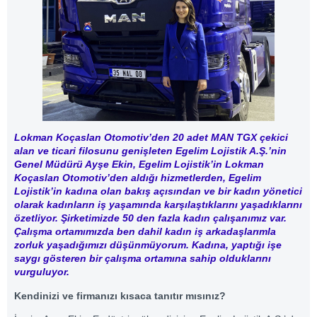
Lokman Koçaslan Otomotiv’den 20 adet MAN TGX çekici
alan ve ticari filosunu genişleten Egelim Lojistik A.Ş.’nin
Genel Müdürü Ayşe Ekin, Egelim Lojistik’in Lokman
Koçaslan Otomotiv’den aldığı hizmetlerden, Egelim
Lojistik’in kadına olan bakış açısından ve bir kadın yönetici
olarak kadınların iş yaşamında karşılaştıklarını yaşadıklarını
özetliyor. Şirketimizde 50 den fazla kadın çalışanımız var.
Çalışma ortamımızda ben dahil kadın iş arkadaşlarımla
zorluk yaşadığımızı düşünmüyorum. Kadına, yaptığı işe
saygı gösteren bir çalışma ortamına sahip olduklarını
vurguluyor.
Kendinizi ve firmanızı kısaca tanıtır mısınız?