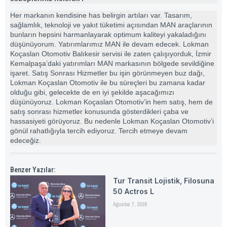
Her markanın kendisine has belirgin artıları var. Tasarım,
sağlamlık, teknoloji ve yakıt tüketimi açısından MAN araçlarının
bunların hepsini harmanlayarak optimum kaliteyi yakaladığını
düşünüyorum. Yatırımlarımız MAN ile devam edecek. Lokman
Koçaslan Otomotiv Balıkesir servisi ile zaten çalışıyorduk, İzmir
Kemalpaşa’daki yatırımları MAN markasının bölgede sevildiğine
işaret. Satış Sonrası Hizmetler bu işin görünmeyen buz dağı,
Lokman Koçaslan Otomotiv ile bu süreçleri bu zamana kadar
olduğu gibi, gelecekte de en iyi şekilde aşacağımızı
düşünüyoruz. Lokman Koçaslan Otomotiv’in hem satış, hem de
satış sonrası hizmetler konusunda gösterdikleri çaba ve
hassasiyeti görüyoruz. Bu nedenle Lokman Koçaslan Otomotiv’i
gönül rahatlığıyla tercih ediyoruz. Tercih etmeye devam
edeceğiz.
Benzer Yazılar:
Tur Transit Lojistik, Filosuna
50 Actros L
Ağustos 7, 2026