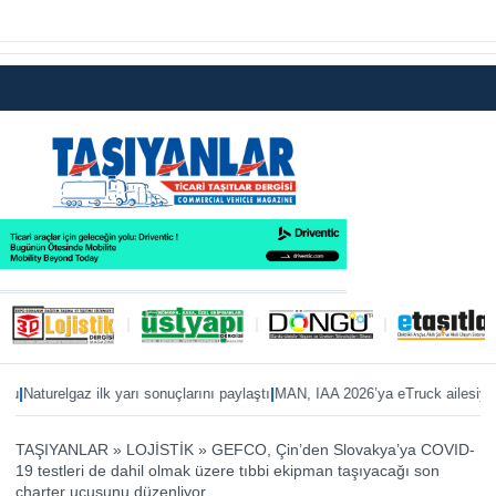
|
Naturelgaz ilk yarı sonuçlarını paylaştı
MAN, IAA 2026’ya eTruck ailesiyle haz
TAŞIYANLAR
»
LOJİSTİK
»
GEFCO, Çin’den Slovakya’ya COVID-
19 testleri de dahil olmak üzere tıbbi ekipman taşıyacağı son
charter uçuşunu düzenliyor