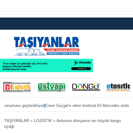
|
|
onumunu güçlendiriyor
Enver Geçgel’e rekor teslimat 63 Mercedes otobüs
ÖKN
TAŞIYANLAR
»
LOJİSTİK
»
Antonov dünyanın en büyük kargo
uçağı