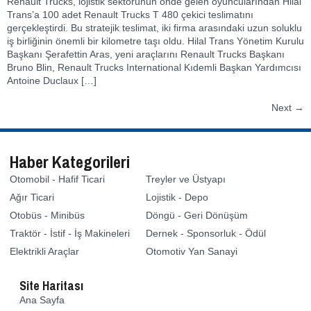
Renault Trucks, lojistik sektörünün önde gelen oyuncularından Hilal
Trans’a 100 adet Renault Trucks T 480 çekici teslimatını
gerçekleştirdi. Bu stratejik teslimat, iki firma arasındaki uzun soluklu
iş birliğinin önemli bir kilometre taşı oldu. Hilal Trans Yönetim Kurulu
Başkanı Şerafettin Aras, yeni araçlarını Renault Trucks Başkanı
Bruno Blin, Renault Trucks International Kıdemli Başkan Yardımcısı
Antoine Duclaux […]
Next
→
Haber Kategorileri
Otomobil - Hafif Ticari
Treyler ve Üstyapı
Ağır Ticari
Lojistik - Depo
Otobüs - Minibüs
Döngü - Geri Dönüşüm
Traktör - İstif - İş Makineleri
Dernek - Sponsorluk - Ödül
Elektrikli Araçlar
Otomotiv Yan Sanayi
Site Haritası
Ana Sayfa