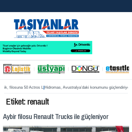
|
|
osuna 50 Actros L
Hidromas, Avustralya’daki konumunu güçlendiriyor
Enver Ge
Etiket:
renault
Aybir filosu Renault Trucks ile güçleniyor