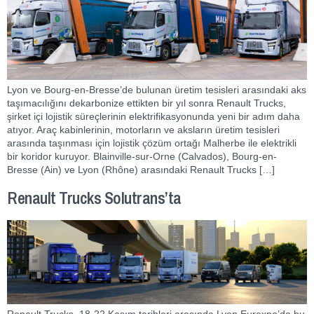
Lyon ve Bourg-en-Bresse’de bulunan üretim tesisleri arasındaki aks
taşımacılığını dekarbonize ettikten bir yıl sonra Renault Trucks,
şirket içi lojistik süreçlerinin elektrifikasyonunda yeni bir adım daha
atıyor. Araç kabinlerinin, motorların ve aksların üretim tesisleri
arasında taşınması için lojistik çözüm ortağı Malherbe ile elektrikli
bir koridor kuruyor. Blainville-sur-Orne (Calvados), Bourg-en-
Bresse (Ain) ve Lyon (Rhône) arasındaki Renault Trucks […]
Renault Trucks Solutrans’ta
Renault Trucks, 18-22 Kasım tarihleri arasında Lyon Eurexpo’da bu