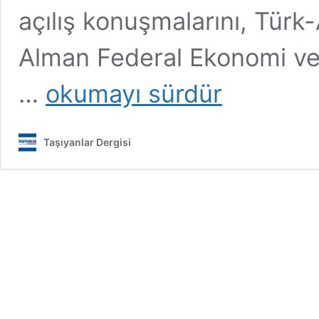
açılış konuşmalarını, Tür
Alman Federal Ekonomi ve Te
Enerji
…
okumayı sürdür
dönüşümünde
gündem;
Hidrojen
Taşıyanlar Dergisi